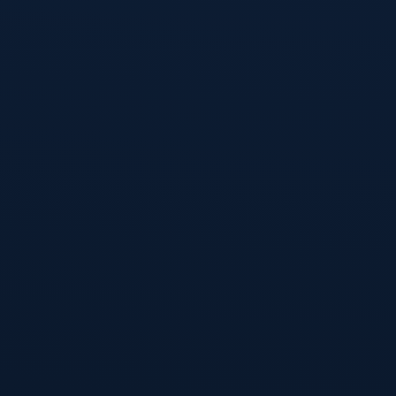
北京市朝阳区建国路89号星光国际A座1205室
邮编100022，中国