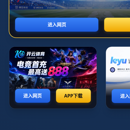
打开主菜单
首页
体育数据
体育数据