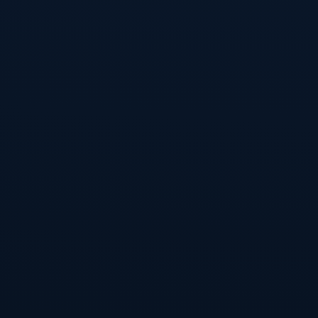
support@china-wc26score.com
合作伙伴
zh-wcwatch.com
wc2026tv.com
zh-hk-worldcup26bets.com
hk-cn-wc26online.com
live-miguwc2026.com
© 2026 北京二零二六世界杯数据科技有限公司. 保留所有权利.
京ICP备20260126号-1