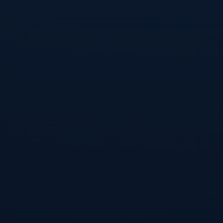
support@china-wc26score.com
合作伙伴