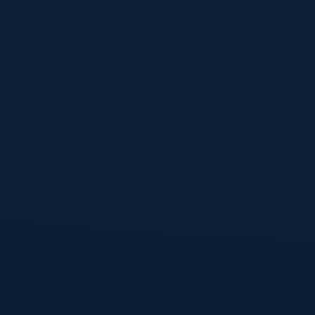
快速导航
首页
App下载
新讯
关于我们
帮助中心