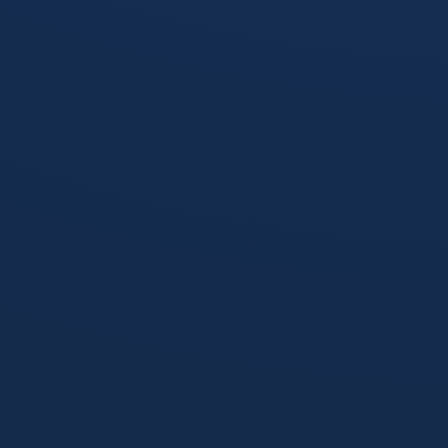
体育新闻
世界杯盘口历史变化：从历届赛事看盘口
如何演变与关键节点复盘
本文围绕“世界杯盘口历史变化”展开，以时间线方式梳理历届
世界杯中让球盘、大小球与赔率的演变特征，并结合强队案
例、小组赛与淘汰赛差异，帮助球迷更理性地理解盘口所反映
的市场预期。
2026-07-07
59