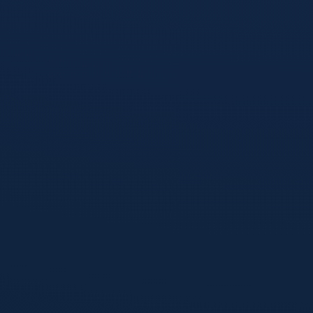
体育数据分析
体育新闻
体育旅行
本类热门
1
家庭与朋友一起抢2026世界杯门票：连座、赛程搭配与观赛准
备全攻略
2026-05-02
2
第一次去墨西哥看2026世界杯小组赛：从抢票到落地，全流程
不慌指南
2026-05-17
获取实时赛况提醒