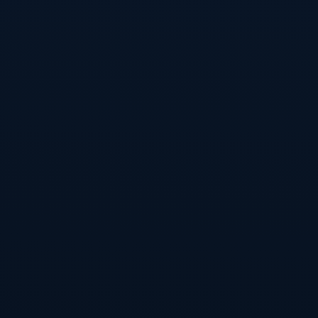
© 2026 北京二零二六世界杯数据科技有限公司. 保留所有权利.
京ICP备20260126号-1