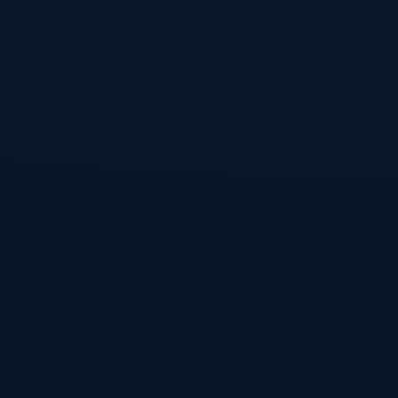
support@china-wc26score.com
合作伙伴
zh-wcwatch.com
wc2026tv.com
zh-hk-worldcup26bets.com
hk-cn-wc26online.com
live-miguwc2026.com