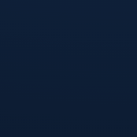
首页
App下载
新讯
关于我们
帮助中心
联系我们