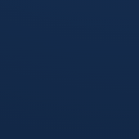
应急
2026世界杯应急预案全景指南：从风险评
估到分级响应，把“不可控”变成可演练
当球迷的欢呼遇上极端天气、交通瘫痪或设施故障，安全与秩
序如何不掉线？这份“2026世界杯应急预案”深度指南，用历届
大型赛事经验，拆解一套可执行、可追溯的分级响应框架。
2026-04-11
172
探索更多分类
体育
体育专题
体育分析
体育指南
体育数据
体育数据分析
体育新闻
体育旅行